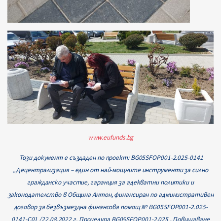
www
.
eufunds
.
bg
Този документ е създаден по проект: BG05SFOP001-2.025-0141
„Децентрализация – един от най-мощните инструменти за силно
гражданско участие, гаранция за адекватни политики и
законодателство в Община Антон, финансиран по административен
договор за безвъзмездна финансова помощ № BG05SFOP001-2.025-
0141-С01 /22.08.2022 г. Процедура BG05SFOP001-2.025 „Повишаване