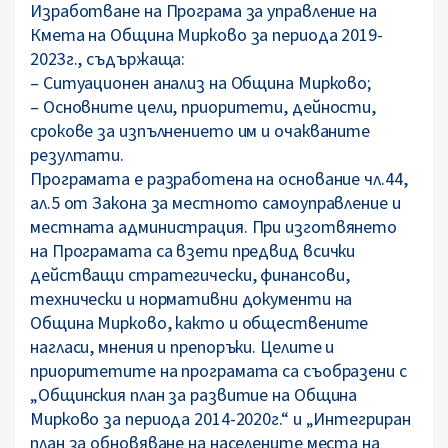
Изработване на Програма за управление на
Кмета на Община Мирково за периода 2019-
2023г., съдържаща:
– Ситуационен анализ на Община Мирково;
– Основните цели, приоритети, дейности,
срокове за изпълнението им и очакваните
резултати.
Програмата е разработена на основание чл.44,
ал.5 от Закона за местното самоуправление и
местната администрация. При изготвянето
на Програмата са взети предвид всички
действащи стратегически, финансови,
технически и нормативни документи на
Община Мирково, както и обществените
нагласи, мнения и препоръки. Целите и
приоритетите на програмата са съобразени с
„Общинския план за развитие на Община
Мирково за периода 2014-2020г.“ и „Интегриран
план за обновяване на населените места на